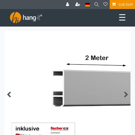
0,00 EUR
☰