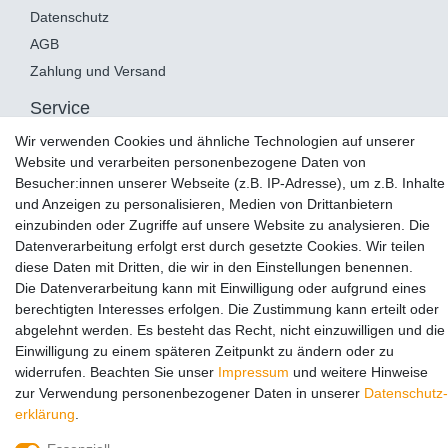
Datenschutz
AGB
Zahlung und Versand
Service
Wir verwenden Cookies und ähnliche Technologien auf unserer
Widerrufsrecht
Website und verarbeiten personenbezogene Daten von
Widerruf
Besucher:innen unserer Webseite (z.B. IP-Adresse), um z.B. Inhalte
Montageservice
und Anzeigen zu personalisieren, Medien von Drittanbietern
Retoure
einzubinden oder Zugriffe auf unsere Website zu analysieren. Die
Datenverarbeitung erfolgt erst durch gesetzte Cookies. Wir teilen
diese Daten mit Dritten, die wir in den Einstellungen benennen.
AUSGEZEICHNET
.org
Die Datenverarbeitung kann mit Einwilligung oder aufgrund eines
Kundenbewertungen
berechtigten Interesses erfolgen. Die Zustimmung kann erteilt oder
SEHR GUT
abgelehnt werden. Es besteht das Recht, nicht einzuwilligen und die
4.98
/ 5.00
Einwilligung zu einem späteren Zeitpunkt zu ändern oder zu
13.355 Bewertungen
widerrufen. Beachten Sie unser
Impressum
und weitere Hinweise
von hier, ebay.de,
amazon.de
zur Verwendung personenbezogener Daten in unserer
Daten­schutz­
erklärung
.
Hinweis zu den Bewertungen
© Copyright 2024 Hang-it e.K.. Alle Rechte vorbehalten.