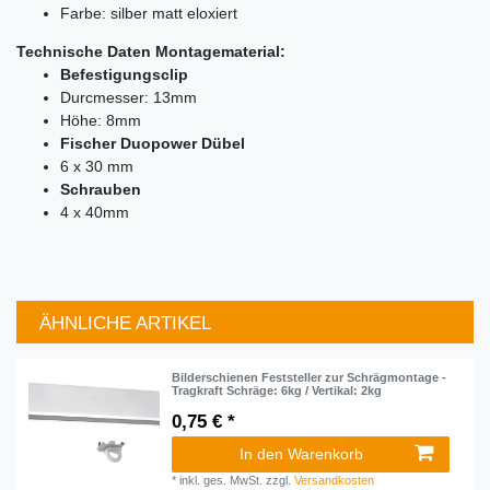
Farbe: silber matt eloxiert
Technische Daten Montagematerial:
Befestigungsclip
Durcmesser: 13mm
Höhe: 8mm
Fischer Duopower Dübel
6 x 30 mm
Schrauben
4 x 40mm
ÄHNLICHE ARTIKEL
Bilderschienen Feststeller zur Schrägmontage -
Tragkraft Schräge: 6kg / Vertikal: 2kg
0,75 € *
In den Warenkorb
*
inkl. ges. MwSt.
zzgl.
Versandkosten