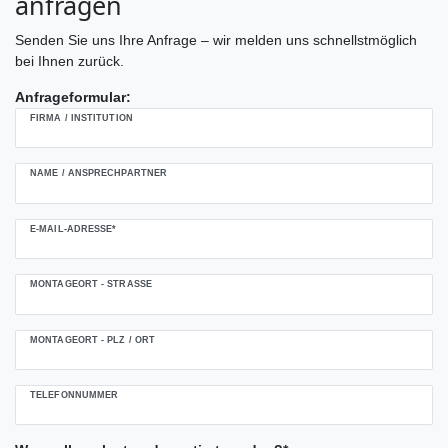
anfragen
Senden Sie uns Ihre Anfrage – wir melden uns schnellstmöglich
bei Ihnen zurück.
Anfrageformular:
Ceres::Template.mailFormHoneypotLabel
FIRMA / INSTITUTION
NAME / ANSPRECHPARTNER
E-MAIL-ADRESSE*
MONTAGEORT - STRASSE
MONTAGEORT - PLZ / ORT
TELEFONNUMMER