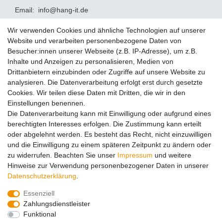
Email:
info@hang-it.de
Informationen
Wir verwenden Cookies und ähnliche Technologien auf unserer
Website und verarbeiten personenbezogene Daten von
Impressum
Besucher:innen unserer Webseite (z.B. IP-Adresse), um z.B.
Datenschutz
Inhalte und Anzeigen zu personalisieren, Medien von
AGB
Drittanbietern einzubinden oder Zugriffe auf unsere Website zu
analysieren. Die Datenverarbeitung erfolgt erst durch gesetzte
Zahlung und Versand
Cookies. Wir teilen diese Daten mit Dritten, die wir in den
Service
Einstellungen benennen.
Die Datenverarbeitung kann mit Einwilligung oder aufgrund eines
Widerrufsrecht
berechtigten Interesses erfolgen. Die Zustimmung kann erteilt
Widerruf
oder abgelehnt werden. Es besteht das Recht, nicht einzuwilligen
und die Einwilligung zu einem späteren Zeitpunkt zu ändern oder
Montageservice
zu widerrufen. Beachten Sie unser
Impressum
und weitere
Retoure
Hinweise zur Verwendung personenbezogener Daten in unserer
Daten­schutz­erklärung
.
AUSGEZEICHNET
.org
Kundenbewertungen
Essenziell
Zahlungsdienstleister
SEHR GUT
Funktional
4.98
/ 5.00