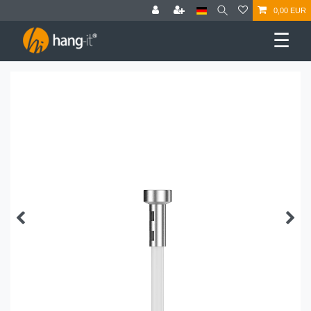
0,00 EUR
☰