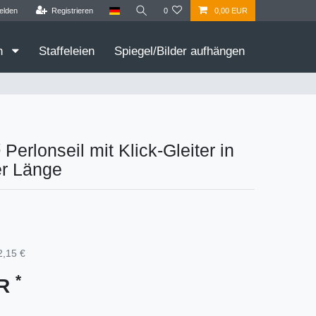
elden
Registrieren
0
0,00 EUR
en
Staffeleien
Spiegel/Bilder aufhängen
Perlonseil mit Klick-Gleiter in
er Länge
2,15 €
*
UR