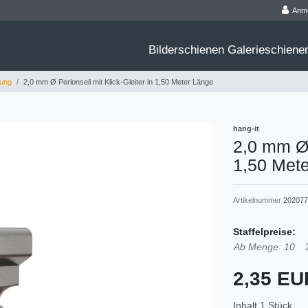
Anm
Bilderschienen Galerieschien
gung
2,0 mm Ø Perlonseil mit Klick-Gleiter in 1,50 Meter Länge
hang-it
2,0 mm Ø 
1,50 Met
Artikelnummer
202077
Staffelpreise:
Ab Menge: 10
2,35 E
Inhalt
1
Stück