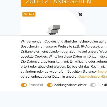
ZULETZT ANGESEHEN
Neuheit
Wir verwenden Cookies und ähnliche Technologien auf 
Besucher:innen unserer Webseite (z.B. IP-Adresse), um z
Drittanbietern einzubinden oder Zugriffe auf unsere Webs
gesetzte Cookies. Wir teilen diese Daten mit Dritten, die
Die Datenverarbeitung kann mit Einwilligung oder aufgru
erteilt oder abgelehnt werden. Es besteht das Recht, nich
zu ändern oder zu widerrufen. Beachten Sie unser
Impr
personenbezogener Daten in unserer
Daten­schutz­erklä
2,0 mm Ø Perlonseil mit Klick-Gleiter in 1,50 Meter
Länge
Essenziell
Zahlungsdienstleister
Funkti
2,35 € *
*
inkl. ges. MwSt.
zzgl.
Versandkosten