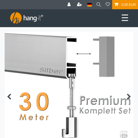
0,00 EUR
☰