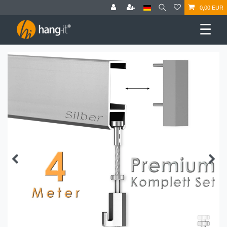
0,00 EUR
☰