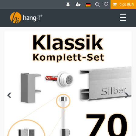
0,00 EUR
☰