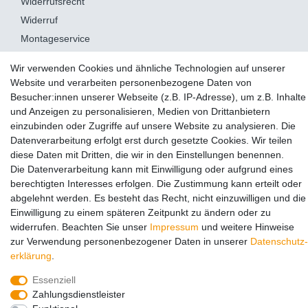
Widerrufsrecht
Widerruf
Montageservice
Retoure
Wir verwenden Cookies und ähnliche Technologien auf unserer
Website und verarbeiten personenbezogene Daten von
Besucher:innen unserer Webseite (z.B. IP-Adresse), um z.B. Inhalte
AUSGEZEICHNET
.org
Kundenbewertungen
und Anzeigen zu personalisieren, Medien von Drittanbietern
SEHR GUT
einzubinden oder Zugriffe auf unsere Website zu analysieren. Die
Datenverarbeitung erfolgt erst durch gesetzte Cookies. Wir teilen
4.98
/ 5.00
diese Daten mit Dritten, die wir in den Einstellungen benennen.
13.355 Bewertungen
von hier, ebay.de,
Die Datenverarbeitung kann mit Einwilligung oder aufgrund eines
amazon.de
berechtigten Interesses erfolgen. Die Zustimmung kann erteilt oder
Hinweis zu den Bewertungen
abgelehnt werden. Es besteht das Recht, nicht einzuwilligen und die
© Copyright 2024 Hang-it e.K.. Alle Rechte vorbehalten.
Einwilligung zu einem späteren Zeitpunkt zu ändern oder zu
widerrufen. Beachten Sie unser
Impressum
und weitere Hinweise
zur Verwendung personenbezogener Daten in unserer
Daten­schutz­
erklärung
.
Essenziell
Zahlungsdienstleister