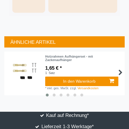
ÄHNLICHE ARTIKEL
Artikelpaket
Holzrahmen Aufhängerset - mit
Zackenaufhänger
1,65 € *
1
Satz
In den Warenkorb
*
inkl. ges. MwSt.
zzgl.
Versandkosten
Kauf auf Rechnung*
Lieferzeit 1-3 Werktage*