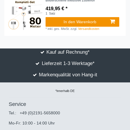
Bilderschiene inklusive Zubehör
419,95 € *
1
Satz
In den Warenkorb
*
inkl. ges. MwSt.
zzgl.
Versandkosten
Kauf auf Rechnung*
Lieferzeit 1-3 Werktage*
Markenqualität von Hang-it
*innerhalb DE
Service
Tel.:
+49 (0)2191-5658000
Mo-Fr: 10:00 - 14:00 Uhr