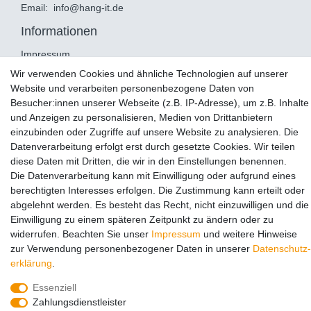
Email:
info@hang-it.de
Informationen
Impressum
Datenschutz
Wir verwenden Cookies und ähnliche Technologien auf unserer
Website und verarbeiten personenbezogene Daten von
AGB
Besucher:innen unserer Webseite (z.B. IP-Adresse), um z.B. Inhalte
Zahlung und Versand
und Anzeigen zu personalisieren, Medien von Drittanbietern
einzubinden oder Zugriffe auf unsere Website zu analysieren. Die
Service
Datenverarbeitung erfolgt erst durch gesetzte Cookies. Wir teilen
Widerrufsrecht
diese Daten mit Dritten, die wir in den Einstellungen benennen.
Die Datenverarbeitung kann mit Einwilligung oder aufgrund eines
Widerruf
berechtigten Interesses erfolgen. Die Zustimmung kann erteilt oder
Montageservice
abgelehnt werden. Es besteht das Recht, nicht einzuwilligen und die
Retoure
Einwilligung zu einem späteren Zeitpunkt zu ändern oder zu
widerrufen. Beachten Sie unser
Impressum
und weitere Hinweise
zur Verwendung personenbezogener Daten in unserer
Daten­schutz­
AUSGEZEICHNET
.org
Kundenbewertungen
erklärung
.
SEHR GUT
Essenziell
4.98
/ 5.00
Zahlungsdienstleister