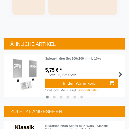
ÄHNLICHE ARTIKEL
Artikelpaket
Spiegelhalter Set 200x100 mm L 10kg
5,75 € *
1
Satz
| 5,75 € / Satz
In den Warenkorb
*
inkl. ges. MwSt.
zzgl.
Versandkosten
ZULETZT ANGESEHEN
Artikelpaket
Bilderschienen Set 80 m in Weiß - Klassik -