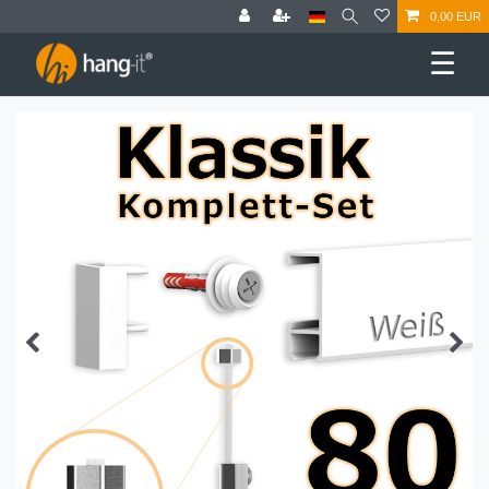
0,00 EUR
☰