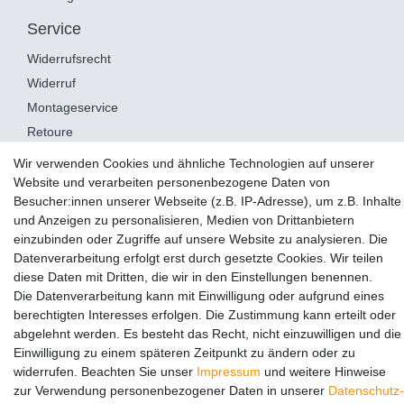
Service
Widerrufsrecht
Widerruf
Montageservice
Retoure
Wir verwenden Cookies und ähnliche Technologien auf unserer
Website und verarbeiten personenbezogene Daten von
AUSGEZEICHNET
.org
Kundenbewertungen
Besucher:innen unserer Webseite (z.B. IP-Adresse), um z.B. Inhalte
und Anzeigen zu personalisieren, Medien von Drittanbietern
SEHR GUT
einzubinden oder Zugriffe auf unsere Website zu analysieren. Die
4.98
/ 5.00
Datenverarbeitung erfolgt erst durch gesetzte Cookies. Wir teilen
13.355 Bewertungen
von hier, ebay.de,
diese Daten mit Dritten, die wir in den Einstellungen benennen.
amazon.de
Die Datenverarbeitung kann mit Einwilligung oder aufgrund eines
Hinweis zu den Bewertungen
berechtigten Interesses erfolgen. Die Zustimmung kann erteilt oder
abgelehnt werden. Es besteht das Recht, nicht einzuwilligen und die
© Copyright 2024 Hang-it e.K.. Alle Rechte vorbehalten.
Einwilligung zu einem späteren Zeitpunkt zu ändern oder zu
widerrufen. Beachten Sie unser
Impressum
und weitere Hinweise
zur Verwendung personenbezogener Daten in unserer
Daten­schutz­