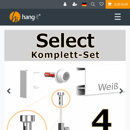
0,00 EUR
☰