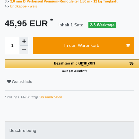
8 x
2,0 mm Ø Perlonseil Premium-Rundgleiter 1,50 m - 12 kg Tragkraft
4 x
Endkappe - weiß
*
45,95 EUR
Inhalt
1
Satz
2-3 Werktage
In den Warenkorb
Wunschliste
* inkl. ges. MwSt. zzgl.
Versandkosten
Beschreibung