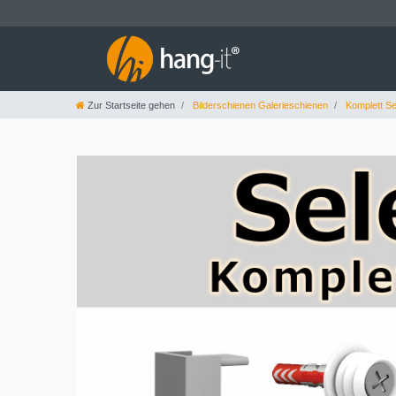
Zur Startseite gehen
Bilderschienen Galerieschienen
Komplett Se