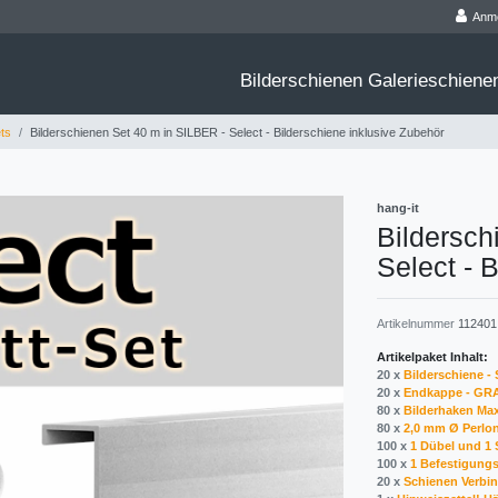
Anm
Bilderschienen Galerieschien
ts
Bilderschienen Set 40 m in SILBER - Select - Bilderschiene inklusive Zubehör
hang-it
Bildersch
Select - 
Artikelnummer
112401
Artikelpaket Inhalt:
20 x
Bilderschiene - 
20 x
Endkappe - GR
80 x
Bilderhaken Maxi
80 x
2,0 mm Ø Perlon
100 x
1 Dübel und 1
100 x
1 Befestigungs
20 x
Schienen Verbin