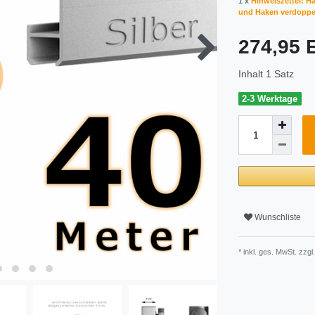
1 x
Hinweiszettel! Hä
und Haken verdoppel
274,95
Inhalt
1
Satz
2-3 Werktage
Wunschliste
* inkl. ges. MwSt. zzgl.