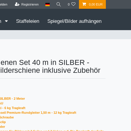
elden
Registrieren
0
0,00 EUR
en
Staffeleien
Spiegel/Bilder aufhängen
ienen Set 40 m in SILBER -
Bilderschiene inklusive Zubehör
SILBER - 2 Meter
AU
 - 6 kg Tragkraft
seil Premium-Rundgleiter 1,50 m - 12 kg Tragkraft
 Schraube
clip
der