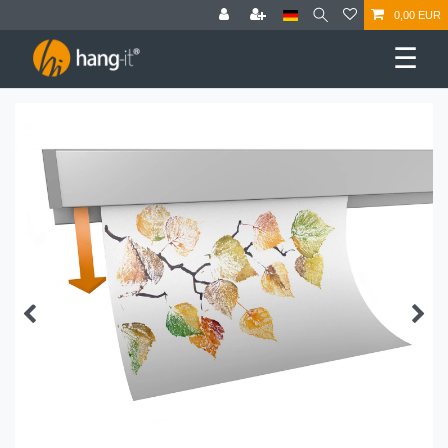
0,00 EUR
☰