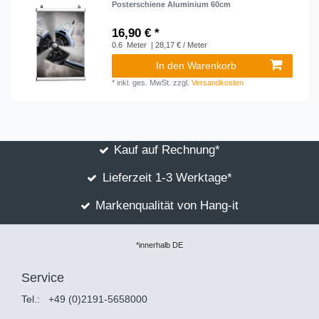
Posterschiene Aluminium 60cm
16,90 € *
0.6
Meter
| 28,17 € / Meter
In den Warenkorb
*
inkl. ges. MwSt.
zzgl.
Versandkosten
Kauf auf Rechnung*
Lieferzeit 1-3 Werktage*
Markenqualität von Hang-it
*innerhalb DE
Service
Tel.:
+49 (0)2191-5658000